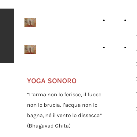
L' Albero della
HOME
Att
Vita
L' Albero della
HOME
Att
Vita
YOGA SONORO
“L’arma non lo ferisce, il fuoco
non lo brucia, l’acqua non lo
bagna, né il vento lo dissecca”
(Bhagavad Ghita)